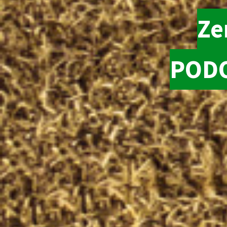
Ze
PODO