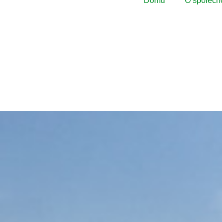
Domů
O společno