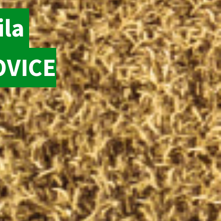
ila
OVICE